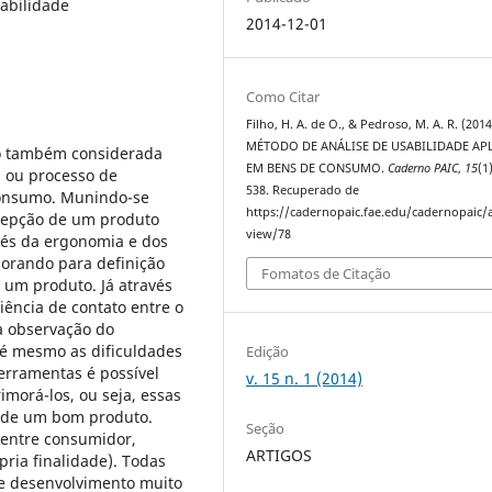
abilidade
2014-12-01
Como Citar
Filho, H. A. de O., & Pedroso, M. A. R. (2014
MÉTODO DE ANÁLISE DE USABILIDADE AP
o também considerada
EM BENS DE CONSUMO.
Caderno PAIC
,
15
(1
 ou processo de
538. Recuperado de
consumo. Munindo-se
https://cadernopaic.fae.edu/cadernopaic/a
ncepção de um produto
view/78
vés da ergonomia e dos
orando para definição
Fomatos de Citação
e um produto. Já através
ência de contato entre o
a observação do
té mesmo as dificuldades
Edição
erramentas é possível
v. 15 n. 1 (2014)
imorá-los, ou seja, essas
o de um bom produto.
Seção
 entre consumidor,
ARTIGOS
pria finalidade). Todas
 e desenvolvimento muito