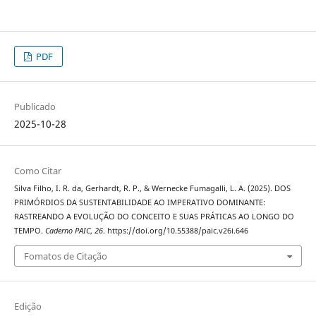
PDF
Publicado
2025-10-28
Como Citar
Silva Filho, I. R. da, Gerhardt, R. P., & Wernecke Fumagalli, L. A. (2025). DOS
PRIMÓRDIOS DA SUSTENTABILIDADE AO IMPERATIVO DOMINANTE:
RASTREANDO A EVOLUÇÃO DO CONCEITO E SUAS PRÁTICAS AO LONGO DO
TEMPO.
Caderno PAIC
,
26
. https://doi.org/10.55388/paic.v26i.646
Fomatos de Citação
Edição